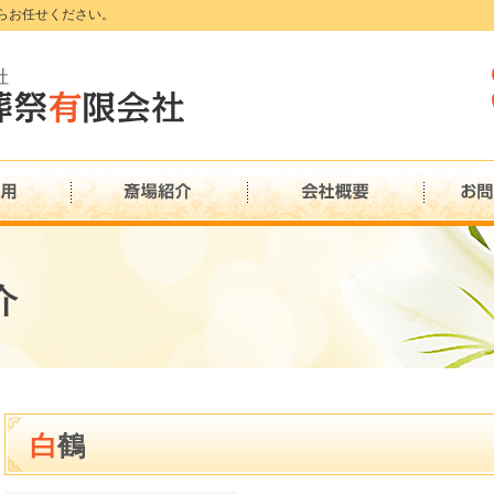
らお任せください。
社
介
白鶴